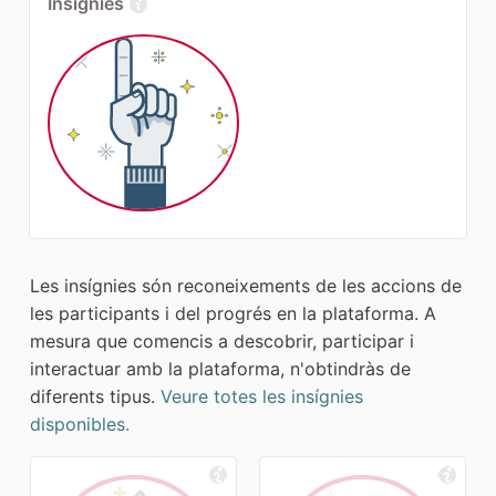
Insígnies
Les insígnies són reconeixements de les accions de
les participants i del progrés en la plataforma. A
mesura que comencis a descobrir, participar i
interactuar amb la plataforma, n'obtindràs de
diferents tipus.
Veure totes les insígnies
disponibles.