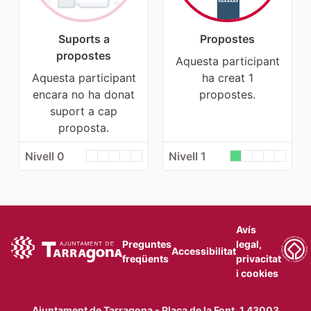
Suports a
Propostes
propostes
Aquesta participant
Aquesta participant
ha creat 1
encara no ha donat
propostes.
suport a cap
proposta.
Nivell 0
Nivell 1
Avís
Preguntes
legal,
Accessibilitat
freqüents
privacitat
i cookies
Ajuntament de Tarragona - Plaça de la Font, 1 43003