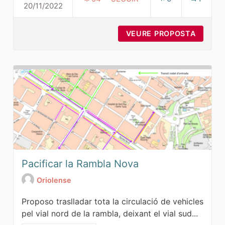
20/11/2022
NOU APARCAMENT DISSUASS
VEURE PROPOSTA
NOU A
Pacificar la Rambla Nova
Oriolense
Proposo traslladar tota la circulació de vehicles
pel vial nord de la rambla, deixant el vial sud...