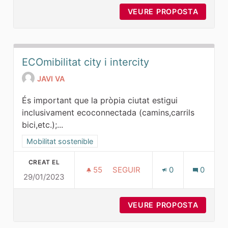
VEURE PROPOSTA
VARIAN
ECOmibilitat city i intercity
JAVI VA
És important que la pròpia ciutat estigui
inclusivament ecoconnectada (camins,carrils
bici,etc.);...
Resultats al filtrar per la categoria: Mobilitat sostenible
Mobilitat sostenible
CREAT EL
55
55 SEGUIDORES
SEGUIR
0
0
29/01/2023
ECOMIBILITAT CITY I INTERCIT
VEURE PROPOSTA
ECOMIB