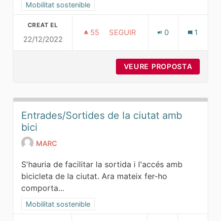
Resultats al filtrar per la categoria: Mobilitat sostenible
Mobilitat sostenible
CREAT EL
55
55 SEGUIDORES
SEGUIR
0
1
22/12/2022
TRÀNSIT A LA PART ALTA
VEURE PROPOSTA
TRÀNSI
Entrades/Sortides de la ciutat amb
bici
MARC
S'hauria de facilitar la sortida i l'accés amb
bicicleta de la ciutat. Ara mateix fer-ho
comporta...
Resultats al filtrar per la categoria: Mobilitat sostenible
Mobilitat sostenible