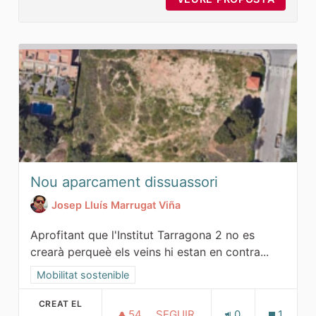
Nou aparcament dissuassori
Josep Lluís Marrugat Viña
Aprofitant que l'Institut Tarragona 2 no es
crearà perqueè els veins hi estan en contra...
Resultats al filtrar per la categoria: Mobilitat sostenible
Mobilitat sostenible
CREAT EL
54
54 SEGUIDORES
SEGUIR
0
1