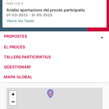
FASE 2 DE 4
Anàlisi aportacions del procés participatiu
01-03-2023 - 31-05-2023
Veure les fases
PROPOSTES
EL PROCÉS
TALLERS PARTICIPATIUS
QÜESTIONARI
MAPA GLOBAL
El següent element és un mapa que presenta els compone
+
−