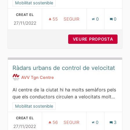
Resultats al filtrar per la categoria: Mobilitat sostenible
Mobilitat sostenible
CREAT EL
55
55 SEGUIDORES
SEGUIR
0
0
27/11/2022
PACIFICAR LA RAMBLA NOVA
VEURE PROPOSTA
PACIFI
Ràdars urbans de control de velocitat
AVV Tgn Centre
Al centre de la ciutat hi ha molts semàfors pels
que els conductors circulen a velocitats molt...
Resultats al filtrar per la categoria: Mobilitat sostenible
Mobilitat sostenible
CREAT EL
56
56 SEGUIDORES
SEGUIR
0
3
27/11/2022
RÀDARS URBANS DE CONTROL 