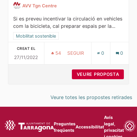
AVV Tgn Centre
Si es preveu incentivar la circulació en vehicles
com la bicicleta, cal preparar espais per la...
Resultats al filtrar per la categoria: Mobilitat sostenible
Mobilitat sostenible
CREAT EL
54
54 SEGUIDORES
SEGUIR
0
0
27/11/2022
APARCABICIS MUNICIPALS
VEURE PROPOSTA
APARCA
Veure totes les propostes retirades
Avís
Preguntes
legal,
Accessibilitat
freqüents
privacitat
i cookies