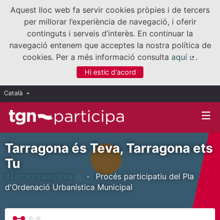
Aquest lloc web fa servir cookies pròpies i de tercers
per millorar l’experiència de navegació, i oferir
continguts i serveis d’interès. En continuar la
navegació entenem que acceptes la nostra política de
cookies. Per a més informació consulta
aquí
.
(Enllaç
Hi estic d'acord
Català
Triar la llengua
Elegir el idioma
Tarragona és Teva, Tarragona ets
Tu
#Tarragonaesteva
Procés participatiu del Pla
(Enllaç extern)
d'Ordenació Urbanística Municipal