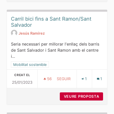
Carril bici fins a Sant Ramon/Sant
Salvador
Jesús Ramírez
Seria necessari per millorar l'enllaç dels barris
de Sant Salvador i Sant Ramon amb el centre
i...
Resultats al filtrar per la categoria: Mobilitat sostenible
Mobilitat sostenible
CREAT EL
56
56 SEGUIDORES
SEGUIR
1
1
25/01/2023
CARRIL BICI FIN
VEURE PROPOSTA
CARRIL