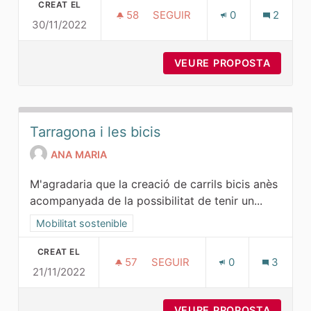
CREAT EL
58
58 SEGUIDORES
SEGUIR
0
2
30/11/2022
ENTRADES/SORTIDES DE LA CI
VEURE PROPOSTA
ENTRAD
Tarragona i les bicis
ANA MARIA
M'agradaria que la creació de carrils bicis anès
acompanyada de la possibilitat de tenir un...
Resultats al filtrar per la categoria: Mobilitat sostenible
Mobilitat sostenible
CREAT EL
57
57 SEGUIDORES
SEGUIR
0
3
21/11/2022
TARRAGONA I LES BICIS
VEURE PROPOSTA
TARRAG