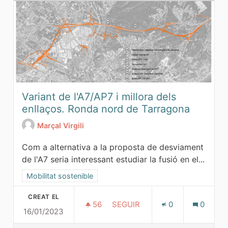
Variant de l'A7/AP7 i millora dels
enllaços. Ronda nord de Tarragona
Marçal Virgili
Com a alternativa a la proposta de desviament
de l'A7 seria interessant estudiar la fusió en el...
Resultats al filtrar per la categoria: Mobilitat sostenible
Mobilitat sostenible
CREAT EL
56
56 SEGUIDORES
SEGUIR
0
0
16/01/2023
VARIANT DE L'A7/AP7 I MILL