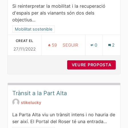
Si reinterpretar la mobilitat i la recuperació
d'espais per als vianants són dos dels
objectius...
Resultats al filtrar per la categoria: Mobilitat sostenible
Mobilitat sostenible
CREAT EL
59
59 SEGUIDORES
SEGUIR
0
2
27/11/2022
RAMBLA SENSE VEHÍCLES
VEURE PROPOSTA
RAMBLA
Trànsit a la Part Alta
stikelucky
La Parta Alta viu un trànsit intens i no hauria de
ser així. El Portal del Roser té una entrada...