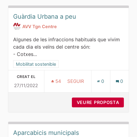
Guàrdia Urbana a peu
AVV Tgn Centre
Algunes de les infraccions habituals que vivim
cada dia els veïns del centre són:
- Cotxes...
Resultats al filtrar per la categoria: Mobilitat sostenible
Mobilitat sostenible
CREAT EL
54
54 SEGUIDORES
SEGUIR
0
0
27/11/2022
GUÀRDIA URBANA A PEU
VEURE PROPOSTA
GUÀRDI
Aparcabicis municipals